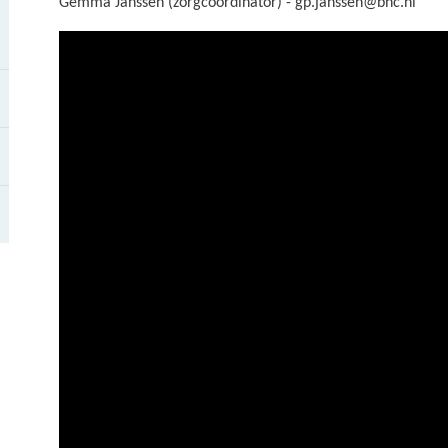
Gemma Janssen (zorgcoördinator) - gp.janssen@bhc.nl