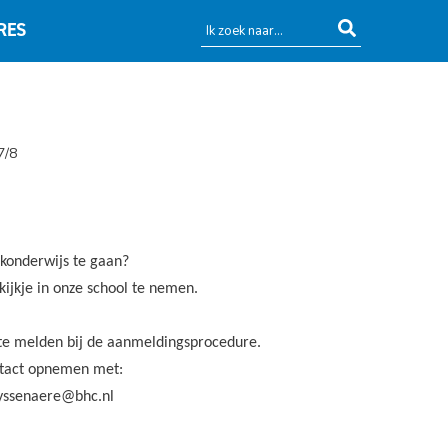
RES
7/8
konderwijs te gaan?
kijkje in onze school te nemen.
te melden bij de aanmeldingsprocedure.
ntact opnemen met:
uyssenaere@bhc.nl