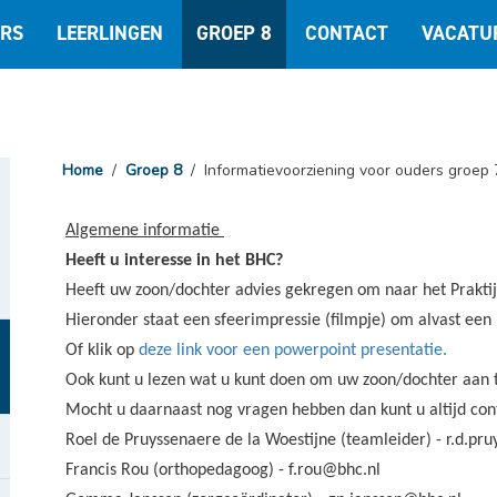
RS
LEERLINGEN
GROEP 8
CONTACT
VACATU
Home
/
Groep 8
/
Informatievoorziening voor ouders groep 
Algemene informatie
Heeft u interesse in het BHC?
Heeft uw zoon/dochter advies gekregen om naar het Praktij
Hieronder staat een sfeerimpressie (filmpje) om alvast een 
Of klik op
deze link voor een powerpoint presentatie.
Ook kunt u lezen wat u kunt doen om uw zoon/dochter aan 
Mocht u daarnaast nog vragen hebben dan kunt u altijd co
Roel de Pruyssenaere de la Woestijne (teamleider) - r.d.pr
Francis Rou (orthopedagoog) - f.rou@bhc.nl